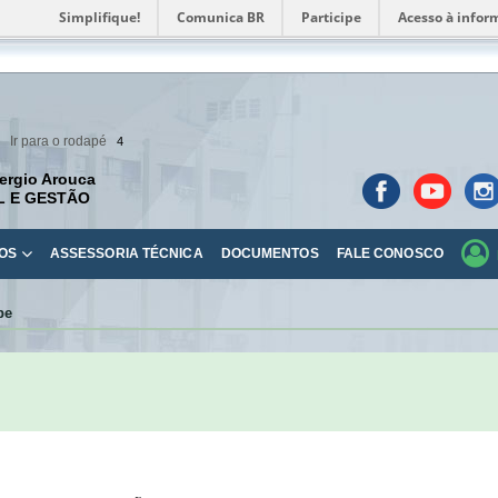
Simplifique!
Comunica BR
Participe
Acesso à infor
Ir para o rodapé
4
ergio Arouca
L E GESTÃO
OS
ASSESSORIA TÉCNICA
DOCUMENTOS
FALE CONOSCO
pe