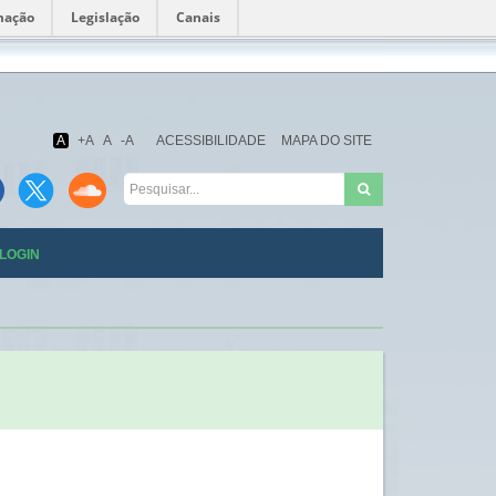
mação
Legislação
Canais
Fundação
Oswaldo
Cruz
A
+A
A
-A
ACESSIBILIDADE
MAPA DO SITE
LOGIN