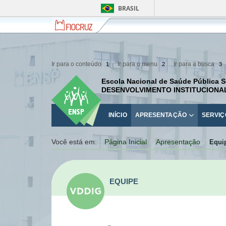
BRASIL
Fiocruz
Fale
com
a
Fiocruz
Ir para o conteúdo
Ir para o menu
Ir para a busca
1
2
3
Escola Nacional de Saúde Pública S
DESENVOLVIMENTO INSTITUCIONA
INÍCIO
APRESENTAÇÃO
SERVIÇ
Você está em:
Página Inicial
Apresentação
Equi
EQUIPE