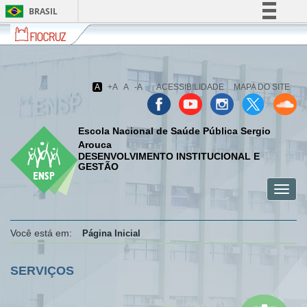
BRASIL
Fiocruz
Fale
Simplifique!
com
Comunica BR
a
Fiocruz
Participe
A
+A
A
-A
ACESSIBILIDADE
MAPA DO SITE
Acesso à informação
Legislação
Escola Nacional de Saúde Pública Sergio
Canais
Arouca
DESENVOLVIMENTO INSTITUCIONAL E
GESTÃO
Toggl
menu
menu
menu
navig
celular
celular
celular
Você está em:
Página Inicial
SERVIÇOS