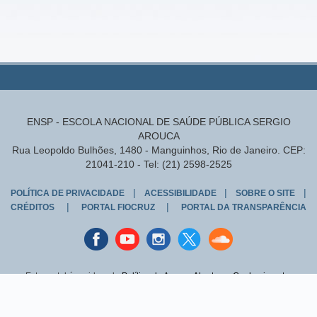
ENSP - ESCOLA NACIONAL DE SAÚDE PÚBLICA SERGIO
AROUCA
Rua Leopoldo Bulhões, 1480 - Manguinhos, Rio de Janeiro. CEP:
21041-210 - Tel: (21) 2598-2525
|
|
|
POLÍTICA DE PRIVACIDADE
ACESSIBILIDADE
SOBRE O SITE
|
|
CRÉDITOS
PORTAL FIOCRUZ
PORTAL DA TRANSPARÊNCIA
Facebook
youtube
instagran
Twitter
Sound
cloud
Este portal é regido pela
Política de Acesso Aberto ao Conhecimento
,
que busca garantir à sociedade o acesso gratuito, público e aberto ao
conteúdo integral de toda obra intelectual produzida pela Fiocruz.