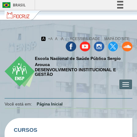
BRASIL
Fiocruz
Fale
Simplifique!
com
Comunica BR
a
Fiocruz
Participe
A
+A
A
-A
ACESSIBILIDADE
MAPA DO SITE
Acesso à informação
Legislação
Escola Nacional de Saúde Pública Sergio
Canais
Arouca
DESENVOLVIMENTO INSTITUCIONAL E
GESTÃO
Toggl
menu
menu
menu
navig
celular
celular
celular
Você está em:
Página Inicial
CURSOS