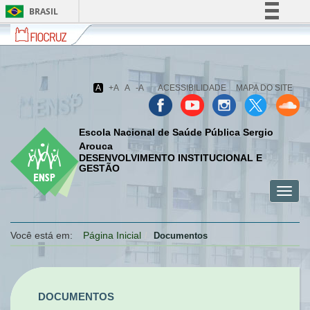
BRASIL
Fiocruz
Fale
Simplifique!
com
Comunica BR
a
Fiocruz
Participe
A
+A
A
-A
ACESSIBILIDADE
MAPA DO SITE
Acesso à informação
Legislação
Escola Nacional de Saúde Pública Sergio
Canais
Arouca
DESENVOLVIMENTO INSTITUCIONAL E
GESTÃO
Toggl
menu
menu
menu
navig
celular
celular
celular
Você está em:
Página Inicial
Documentos
DOCUMENTOS