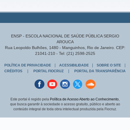
ENSP - ESCOLA NACIONAL DE SAÚDE PÚBLICA SERGIO
AROUCA
Rua Leopoldo Bulhões, 1480 - Manguinhos, Rio de Janeiro. CEP:
21041-210 - Tel: (21) 2598-2525
|
|
|
POLÍTICA DE PRIVACIDADE
ACESSIBILIDADE
SOBRE O SITE
|
|
CRÉDITOS
PORTAL FIOCRUZ
PORTAL DA TRANSPARÊNCIA
Facebook
youtube
instagran
Twitter
Sound
cloud
Este portal é regido pela
Política de Acesso Aberto ao Conhecimento
,
que busca garantir à sociedade o acesso gratuito, público e aberto ao
conteúdo integral de toda obra intelectual produzida pela Fiocruz.