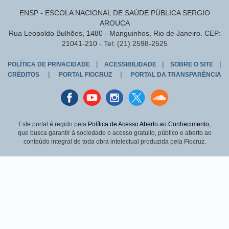
ENSP - ESCOLA NACIONAL DE SAÚDE PÚBLICA SERGIO
AROUCA
Rua Leopoldo Bulhões, 1480 - Manguinhos, Rio de Janeiro. CEP:
21041-210 - Tel: (21) 2598-2525
|
|
|
POLÍTICA DE PRIVACIDADE
ACESSIBILIDADE
SOBRE O SITE
|
|
CRÉDITOS
PORTAL FIOCRUZ
PORTAL DA TRANSPARÊNCIA
Facebook
youtube
instagran
Twitter
Sound
cloud
Este portal é regido pela
Política de Acesso Aberto ao Conhecimento
,
que busca garantir à sociedade o acesso gratuito, público e aberto ao
conteúdo integral de toda obra intelectual produzida pela Fiocruz.