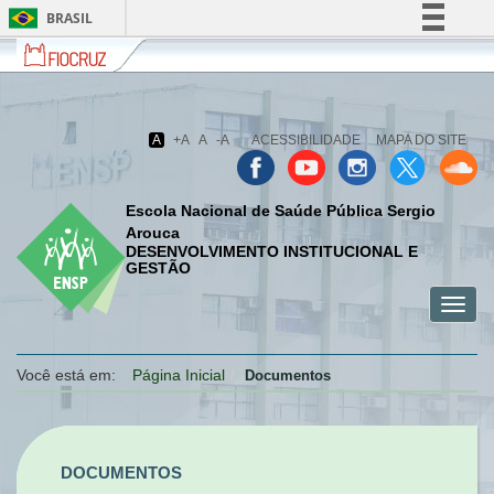
BRASIL
Fiocruz
Fale
Simplifique!
com
Comunica BR
a
Fiocruz
Participe
A
+A
A
-A
ACESSIBILIDADE
MAPA DO SITE
Acesso à informação
Legislação
Escola Nacional de Saúde Pública Sergio
Canais
Arouca
DESENVOLVIMENTO INSTITUCIONAL E
GESTÃO
Toggl
menu
menu
menu
navig
celular
celular
celular
Você está em:
Página Inicial
Documentos
DOCUMENTOS