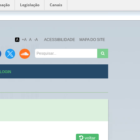
mação
Legislação
Canais
Fundação
Oswaldo
Cruz
A
+A
A
-A
ACESSIBILIDADE
MAPA DO SITE
LOGIN
voltar