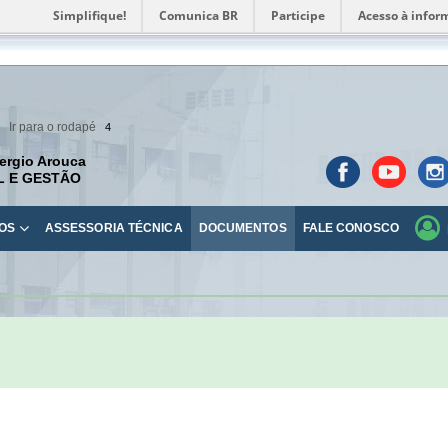
Simplifique!
Comunica BR
Participe
Acesso à infor
Ir para o rodapé
4
ergio Arouca
L E GESTÃO
OS
ASSESSORIA TÉCNICA
DOCUMENTOS
FALE CONOSCO