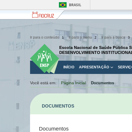
BRASIL
Fiocruz
Fale
com
a
Fiocruz
Ir para o conteúdo
Ir para o menu
Ir para a busca
1
2
3
Escola Nacional de Saúde Pública S
DESENVOLVIMENTO INSTITUCIONA
INÍCIO
APRESENTAÇÃO
SERVIÇ
Você está em:
Página Inicial
Documentos
DOCUMENTOS
Documentos