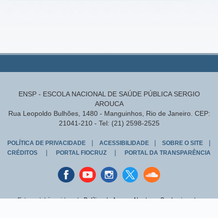
ENSP - ESCOLA NACIONAL DE SAÚDE PÚBLICA SERGIO
AROUCA
Rua Leopoldo Bulhões, 1480 - Manguinhos, Rio de Janeiro. CEP:
21041-210 - Tel: (21) 2598-2525
|
|
|
POLÍTICA DE PRIVACIDADE
ACESSIBILIDADE
SOBRE O SITE
|
|
CRÉDITOS
PORTAL FIOCRUZ
PORTAL DA TRANSPARÊNCIA
Facebook
youtube
instagran
Twitter
Sound
cloud
Este portal é regido pela
Política de Acesso Aberto ao Conhecimento
,
que busca garantir à sociedade o acesso gratuito, público e aberto ao
conteúdo integral de toda obra intelectual produzida pela Fiocruz.