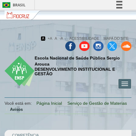
BRASIL
Fiocruz
Fale
Simplifique!
com
Comunica BR
a
Fiocruz
Participe
A
+A
A
-A
ACESSIBILIDADE
MAPA DO SITE
Acesso à informação
Legislação
Escola Nacional de Saúde Pública Sergio
Canais
Arouca
DESENVOLVIMENTO INSTITUCIONAL E
GESTÃO
Toggl
menu
menu
menu
navig
celular
celular
celular
Você está em:
Página Inicial
Serviço de Gestão de Materias
Avisos
COMPETÊNCIA