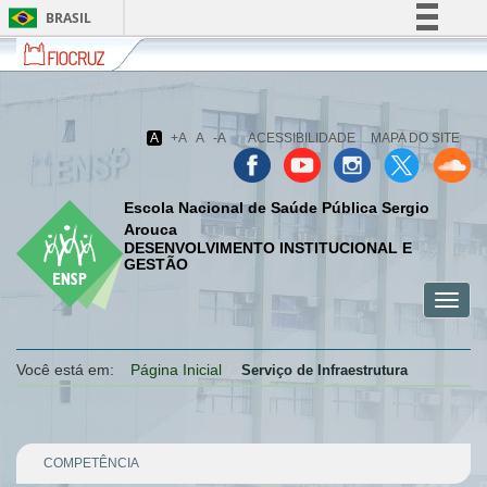
BRASIL
Fiocruz
Fale
Simplifique!
com
Comunica BR
a
Fiocruz
Participe
A
+A
A
-A
ACESSIBILIDADE
MAPA DO SITE
Acesso à informação
Legislação
Escola Nacional de Saúde Pública Sergio
Canais
Arouca
DESENVOLVIMENTO INSTITUCIONAL E
GESTÃO
Toggl
menu
menu
menu
navig
celular
celular
celular
Você está em:
Página Inicial
Serviço de Infraestrutura
COMPETÊNCIA