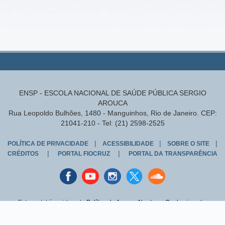
ENSP - ESCOLA NACIONAL DE SAÚDE PÚBLICA SERGIO
AROUCA
Rua Leopoldo Bulhões, 1480 - Manguinhos, Rio de Janeiro. CEP:
21041-210 - Tel: (21) 2598-2525
|
|
|
POLÍTICA DE PRIVACIDADE
ACESSIBILIDADE
SOBRE O SITE
|
|
CRÉDITOS
PORTAL FIOCRUZ
PORTAL DA TRANSPARÊNCIA
Facebook
youtube
instagran
Twitter
Sound
cloud
Este portal é regido pela
Política de Acesso Aberto ao Conhecimento
,
que busca garantir à sociedade o acesso gratuito, público e aberto ao
conteúdo integral de toda obra intelectual produzida pela Fiocruz.