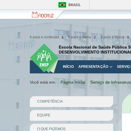
BRASIL
Fiocruz
Fale
com
a
Fiocruz
Ir para o conteúdo
Ir para o menu
Ir para a busca
1
2
3
Escola Nacional de Saúde Pública S
DESENVOLVIMENTO INSTITUCIONA
INÍCIO
APRESENTAÇÃO
SERVIÇ
Você está em:
Página Inicial
Serviço de Infraestrut
COMPETÊNCIA
EQUIPE
O QUE FAZEMOS