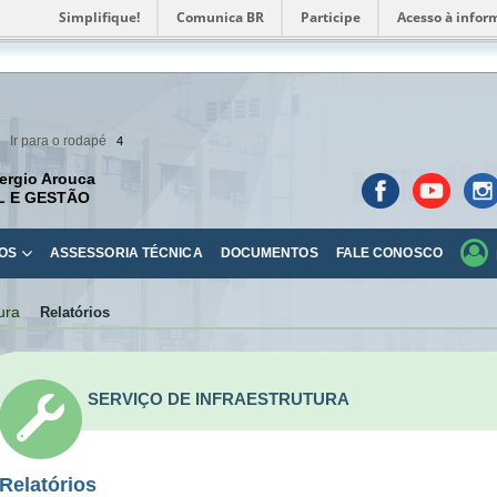
Simplifique!
Comunica BR
Participe
Acesso à infor
Ir para o rodapé
4
ergio Arouca
L E GESTÃO
OS
ASSESSORIA TÉCNICA
DOCUMENTOS
FALE CONOSCO
ura
Relatórios
SERVIÇO DE INFRAESTRUTURA
Relatórios