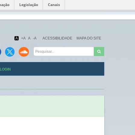
mação
Legislação
Canais
Fundação
Oswaldo
Cruz
A
+A
A
-A
ACESSIBILIDADE
MAPA DO SITE
LOGIN