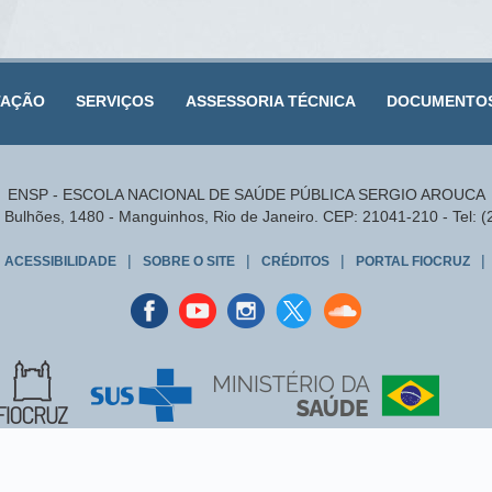
TAÇÃO
SERVIÇOS
ASSESSORIA TÉCNICA
DOCUMENTO
ENSP - ESCOLA NACIONAL DE SAÚDE PÚBLICA SERGIO AROUCA
Bulhões, 1480 - Manguinhos, Rio de Janeiro. CEP: 21041-210 - Tel: 
|
|
|
|
ACESSIBILIDADE
SOBRE O SITE
CRÉDITOS
PORTAL FIOCRUZ
Facebook
youtube
instagran
Twitter
Sound
cloud
Este portal é regido pela
Política de Acesso Aberto ao Conhecimento
,
dade o acesso gratuito, público e aberto ao conteúdo integral de toda obra intelect