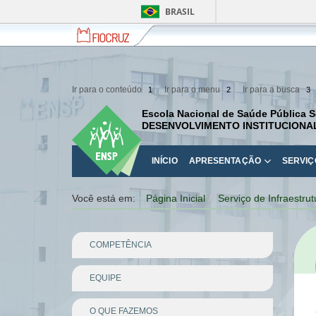
BRASIL
Fiocruz
Fale
com
a
Fiocruz
Ir para o conteúdo
Ir para o menu
Ir para a busca
1
2
3
Escola Nacional de Saúde Pública S
DESENVOLVIMENTO INSTITUCIONA
INÍCIO
APRESENTAÇÃO
SERVIÇ
Você está em:
Página Inicial
Serviço de Infraestrut
COMPETÊNCIA
EQUIPE
O QUE FAZEMOS