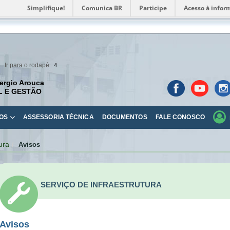
Simplifique!
Comunica BR
Participe
Acesso à infor
Ir para o rodapé
4
ergio Arouca
L E GESTÃO
OS
ASSESSORIA TÉCNICA
DOCUMENTOS
FALE CONOSCO
ura
Avisos
SERVIÇO DE INFRAESTRUTURA
Avisos