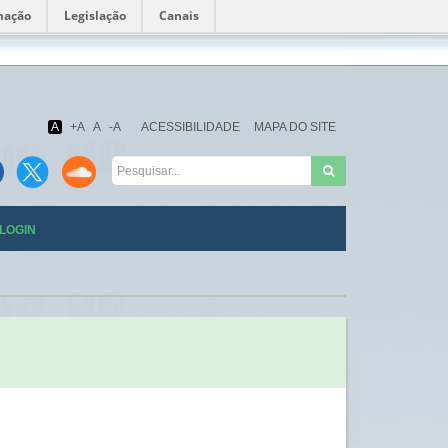
mação
Legislação
Canais
Fundação
Oswaldo
Cruz
A
+A
A
-A
ACESSIBILIDADE
MAPA DO SITE
LOGIN