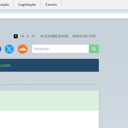
mação
Legislação
Canais
Fundação
Oswaldo
Cruz
A
+A
A
-A
ACESSIBILIDADE
MAPA DO SITE
LOGIN