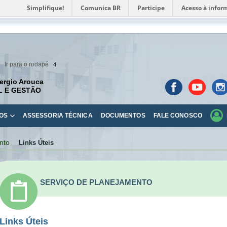
Simplifique!
Comunica BR
Participe
Acesso à infor
Ir para o rodapé
4
ergio Arouca
L E GESTÃO
OS
ASSESSORIA TÉCNICA
DOCUMENTOS
FALE CONOSCO
nto
Links Úteis
SERVIÇO DE PLANEJAMENTO
Links Úteis