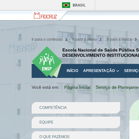
BRASIL
Fiocruz
Fale
com
a
Fiocruz
Ir para o conteúdo
Ir para o menu
Ir para a busca
1
2
3
Escola Nacional de Saúde Pública S
DESENVOLVIMENTO INSTITUCIONA
INÍCIO
APRESENTAÇÃO
SERVIÇ
Você está em:
Página Inicial
Serviço de Planejame
COMPETÊNCIA
EQUIPE
O QUE FAZEMOS