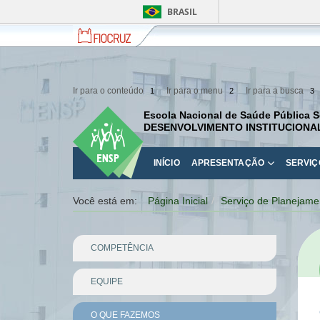
BRASIL
Fiocruz
Fale
com
a
Fiocruz
Ir para o conteúdo
Ir para o menu
Ir para a busca
1
2
3
Escola Nacional de Saúde Pública S
DESENVOLVIMENTO INSTITUCIONA
INÍCIO
APRESENTAÇÃO
SERVIÇ
Você está em:
Página Inicial
Serviço de Planejame
COMPETÊNCIA
EQUIPE
O QUE FAZEMOS