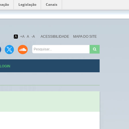
mação
Legislação
Canais
Fundação
Oswaldo
Cruz
A
+A
A
-A
ACESSIBILIDADE
MAPA DO SITE
LOGIN