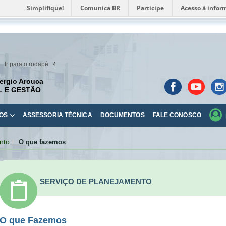
Simplifique!
Comunica BR
Participe
Acesso à infor
Ir para o rodapé
4
ergio Arouca
L E GESTÃO
OS
ASSESSORIA TÉCNICA
DOCUMENTOS
FALE CONOSCO
nto
O que fazemos
SERVIÇO DE PLANEJAMENTO
O que Fazemos