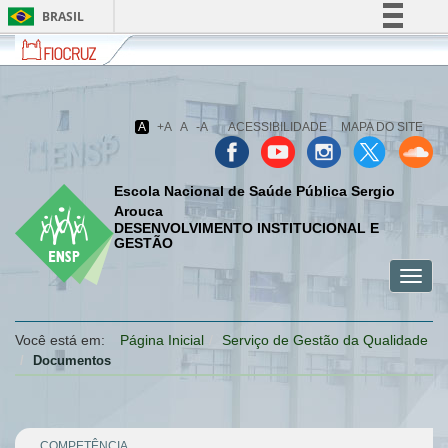
BRASIL
Fiocruz
Fale
Simplifique!
com
Comunica BR
a
Fiocruz
Participe
A
+A
A
-A
ACESSIBILIDADE
MAPA DO SITE
Acesso à informação
Legislação
Escola Nacional de Saúde Pública Sergio
Canais
Arouca
DESENVOLVIMENTO INSTITUCIONAL E
GESTÃO
Toggl
menu
menu
menu
navig
celular
celular
celular
Você está em:
Página Inicial
Serviço de Gestão da Qualidade
Documentos
COMPETÊNCIA