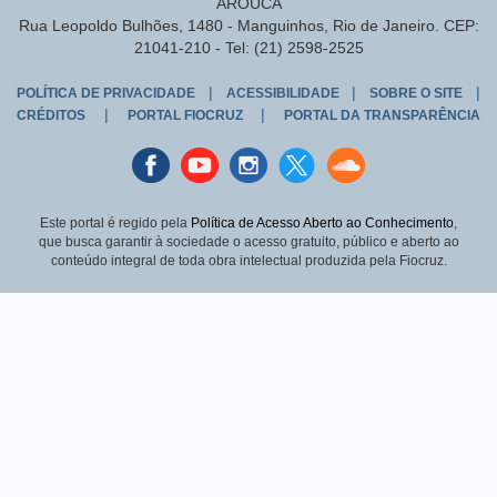
AROUCA
Rua Leopoldo Bulhões, 1480 - Manguinhos, Rio de Janeiro. CEP:
21041-210 - Tel: (21) 2598-2525
|
|
|
POLÍTICA DE PRIVACIDADE
ACESSIBILIDADE
SOBRE O SITE
|
|
CRÉDITOS
PORTAL FIOCRUZ
PORTAL DA TRANSPARÊNCIA
Facebook
youtube
instagran
Twitter
Sound
cloud
Este portal é regido pela
Política de Acesso Aberto ao Conhecimento
,
que busca garantir à sociedade o acesso gratuito, público e aberto ao
conteúdo integral de toda obra intelectual produzida pela Fiocruz.