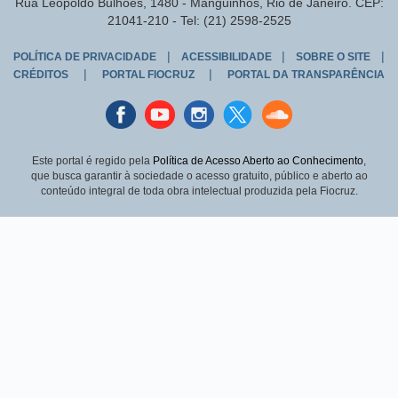
Rua Leopoldo Bulhões, 1480 - Manguinhos, Rio de Janeiro. CEP:
21041-210 - Tel: (21) 2598-2525
|
|
|
POLÍTICA DE PRIVACIDADE
ACESSIBILIDADE
SOBRE O SITE
|
|
CRÉDITOS
PORTAL FIOCRUZ
PORTAL DA TRANSPARÊNCIA
Facebook
youtube
instagran
Twitter
Sound
cloud
Este portal é regido pela
Política de Acesso Aberto ao Conhecimento
,
que busca garantir à sociedade o acesso gratuito, público e aberto ao
conteúdo integral de toda obra intelectual produzida pela Fiocruz.