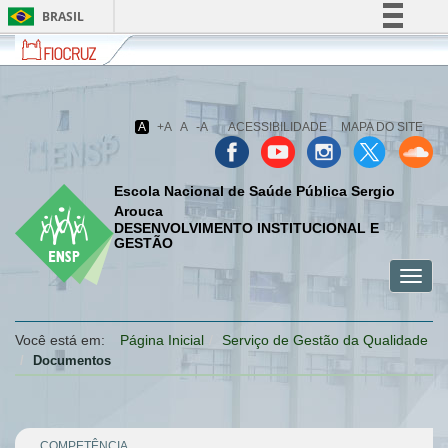
BRASIL
Fiocruz
Fale
Simplifique!
com
Comunica BR
a
Fiocruz
Participe
A
+A
A
-A
ACESSIBILIDADE
MAPA DO SITE
Acesso à informação
Legislação
Escola Nacional de Saúde Pública Sergio
Canais
Arouca
DESENVOLVIMENTO INSTITUCIONAL E
GESTÃO
Toggl
menu
menu
menu
navig
celular
celular
celular
Você está em:
Página Inicial
Serviço de Gestão da Qualidade
Documentos
COMPETÊNCIA