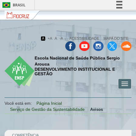
BRASIL
Fiocruz
Fale
Simplifique!
com
Comunica BR
a
Fiocruz
Participe
A
+A
A
-A
ACESSIBILIDADE
MAPA DO SITE
Acesso à informação
Legislação
Escola Nacional de Saúde Pública Sergio
Canais
Arouca
DESENVOLVIMENTO INSTITUCIONAL E
GESTÃO
Toggl
menu
menu
menu
navig
celular
celular
celular
Você está em:
Página Inicial
Serviço de Gestão da Sustentabilidade
Avisos
COMPETÊNCIA