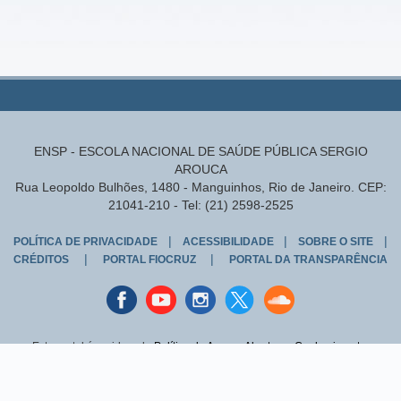
ENSP - ESCOLA NACIONAL DE SAÚDE PÚBLICA SERGIO
AROUCA
Rua Leopoldo Bulhões, 1480 - Manguinhos, Rio de Janeiro. CEP:
21041-210 - Tel: (21) 2598-2525
|
|
|
POLÍTICA DE PRIVACIDADE
ACESSIBILIDADE
SOBRE O SITE
|
|
CRÉDITOS
PORTAL FIOCRUZ
PORTAL DA TRANSPARÊNCIA
Facebook
youtube
instagran
Twitter
Sound
cloud
Este portal é regido pela
Política de Acesso Aberto ao Conhecimento
,
que busca garantir à sociedade o acesso gratuito, público e aberto ao
conteúdo integral de toda obra intelectual produzida pela Fiocruz.