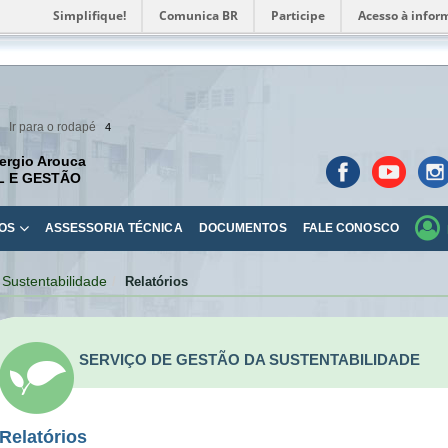
Simplifique!
Comunica BR
Participe
Acesso à infor
Ir para o rodapé
4
ergio Arouca
L E GESTÃO
OS
ASSESSORIA TÉCNICA
DOCUMENTOS
FALE CONOSCO
 Sustentabilidade
Relatórios
SERVIÇO DE GESTÃO DA SUSTENTABILIDADE
Relatórios