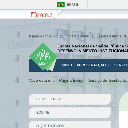
BRASIL
Fiocruz
Fale
com
a
Fiocruz
Ir para o conteúdo
Ir para o menu
Ir para a busca
1
2
3
Escola Nacional de Saúde Pública S
DESENVOLVIMENTO INSTITUCIONA
INÍCIO
APRESENTAÇÃO
SERVIÇ
Você está em:
Página Inicial
Serviço de Gestão da
COMPETÊNCIA
EQUIPE
O QUE FAZEMOS