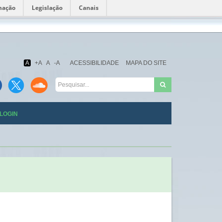
mação
Legislação
Canais
Fundação
Oswaldo
Cruz
A
+A
A
-A
ACESSIBILIDADE
MAPA DO SITE
LOGIN