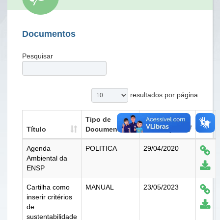
Documentos
Pesquisar
resultados por página
Tipo de
Data de
Título
Documento
Publicação
Agenda
POLITICA
29/04/2020
Ambiental da
ENSP
Cartilha como
MANUAL
23/05/2023
inserir critérios
de
sustentabilidade