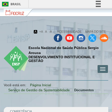
BRASIL
Fiocruz
Fale
Simplifique!
com
Comunica BR
a
Fiocruz
Participe
A
+A
A
-A
ACESSIBILIDADE
MAPA DO SITE
Acesso à informação
Legislação
Escola Nacional de Saúde Pública Sergio
Canais
Arouca
DESENVOLVIMENTO INSTITUCIONAL E
GESTÃO
Toggl
menu
menu
menu
navig
celular
celular
celular
Você está em:
Página Inicial
Serviço de Gestão da Sustentabilidade
Documentos
COMPETÊNCIA