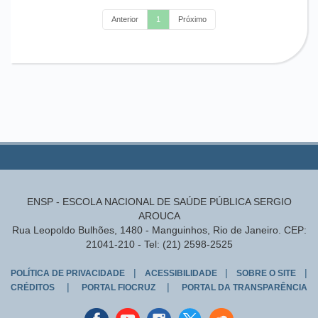
Anterior
1
Próximo
ENSP - ESCOLA NACIONAL DE SAÚDE PÚBLICA SERGIO
AROUCA
Rua Leopoldo Bulhões, 1480 - Manguinhos, Rio de Janeiro. CEP:
21041-210 - Tel: (21) 2598-2525
|
|
|
POLÍTICA DE PRIVACIDADE
ACESSIBILIDADE
SOBRE O SITE
|
|
CRÉDITOS
PORTAL FIOCRUZ
PORTAL DA TRANSPARÊNCIA
Facebook
youtube
instagran
Twitter
Sound