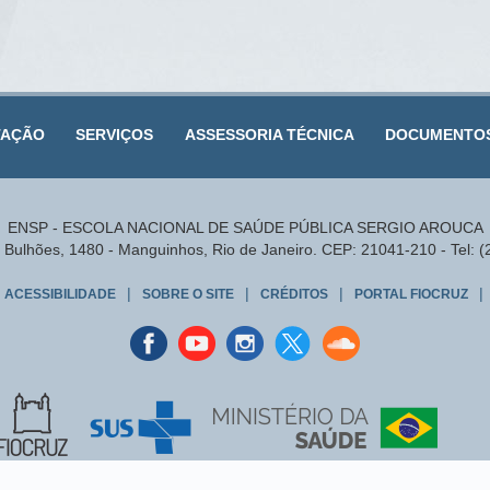
TAÇÃO
SERVIÇOS
ASSESSORIA TÉCNICA
DOCUMENTO
ENSP - ESCOLA NACIONAL DE SAÚDE PÚBLICA SERGIO AROUCA
Bulhões, 1480 - Manguinhos, Rio de Janeiro. CEP: 21041-210 - Tel: 
|
|
|
|
ACESSIBILIDADE
SOBRE O SITE
CRÉDITOS
PORTAL FIOCRUZ
Facebook
youtube
instagran
Twitter
Sound
cloud
Este portal é regido pela
Política de Acesso Aberto ao Conhecimento
,