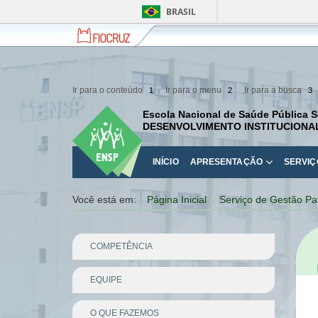
BRASIL
Fiocruz
Fale
com
a
Fiocruz
Ir para o conteúdo
Ir para o menu
Ir para a busca
1
2
3
Escola Nacional de Saúde Pública S
DESENVOLVIMENTO INSTITUCIONA
INÍCIO
APRESENTAÇÃO
SERVIÇ
Você está em:
Página Inicial
Serviço de Gestão Pa
COMPETÊNCIA
EQUIPE
O QUE FAZEMOS