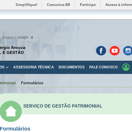
Simplifique!
Comunica BR
Participe
Acesso à infor
Ir para o rodapé
4
ergio Arouca
L E GESTÃO
OS
ASSESSORIA TÉCNICA
DOCUMENTOS
FALE CONOSCO
trimonial
Formulários
SERVIÇO DE GESTÃO PATRIMONIAL
Formulários