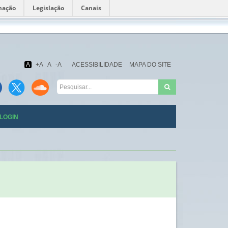
mação
Legislação
Canais
Fundação
Oswaldo
Cruz
A
+A
A
-A
ACESSIBILIDADE
MAPA DO SITE
LOGIN