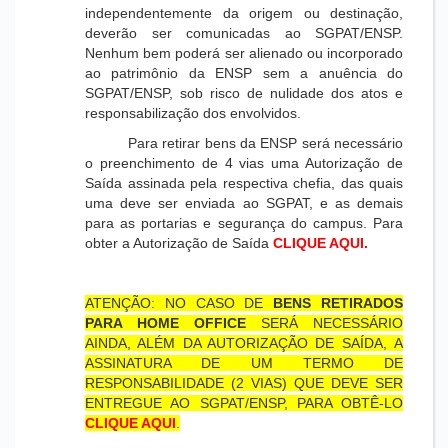
independentemente da origem ou destinação,
deverão ser comunicadas ao SGPAT/ENSP.
Nenhum bem poderá ser alienado ou incorporado
ao patrimônio da ENSP sem a anuência do
SGPAT/ENSP, sob risco de nulidade dos atos e
responsabilização dos envolvidos.
Para retirar bens da ENSP será necessário
o preenchimento de 4 vias uma Autorização de
Saída assinada pela respectiva chefia, das quais
uma deve ser enviada ao SGPAT, e as demais
para as portarias e segurança do campus. Para
obter a Autorização de Saída
CLIQUE AQUI.
ATENÇÃO: NO CASO DE
BENS RETIRADOS
PARA HOME OFFICE
SERÁ NECESSÁRIO
AINDA, ALÉM DA AUTORIZAÇÃO DE SAÍDA, A
ASSINATURA DE UM TERMO DE
RESPONSABILIDADE (2 VIAS) QUE DEVE SER
ENTREGUE AO SGPAT/ENSP, PARA OBTÊ-LO
CLIQUE AQUI
.