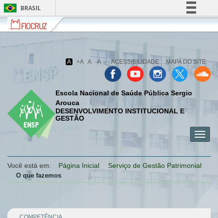
BRASIL
Fiocruz
Fale
Simplifique!
com
Comunica BR
a
Fiocruz
Participe
A
+A
A
-A
ACESSIBILIDADE
MAPA DO SITE
Acesso à informação
Legislação
Escola Nacional de Saúde Pública Sergio
Canais
Arouca
DESENVOLVIMENTO INSTITUCIONAL E
GESTÃO
Toggl
menu
menu
menu
navig
celular
celular
celular
Você está em:
Página Inicial
Serviço de Gestão Patrimonial
O que fazemos
COMPETÊNCIA