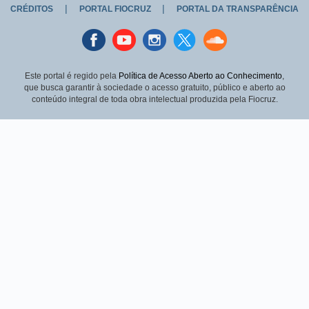
|
|
CRÉDITOS
PORTAL FIOCRUZ
PORTAL DA TRANSPARÊNCIA
Facebook
youtube
instagran
Twitter
Sound
cloud
Este portal é regido pela
Política de Acesso Aberto ao Conhecimento
,
que busca garantir à sociedade o acesso gratuito, público e aberto ao
conteúdo integral de toda obra intelectual produzida pela Fiocruz.