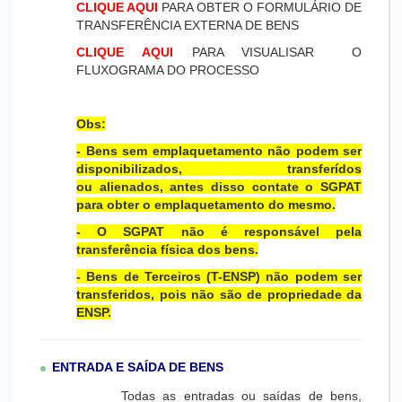
CLIQUE AQUI
PARA OBTER O FORMULÁRIO DE
TRANSFERÊNCIA EXTERNA DE BENS
CLIQUE AQUI
PARA VISUALISAR O
FLUXOGRAMA DO PROCESSO
Obs:
- Bens sem emplaquetamento não podem ser
disponibilizados, transferídos
ou alienados, antes disso contate o SGPAT
para obter o emplaquetamento do mesmo.
- O SGPAT não é responsável pela
transferência física dos bens.
- Bens de Terceiros (T-ENSP) não podem ser
transferidos, pois não são de propriedade da
ENSP.
ENTRADA E SAÍDA DE BENS
Todas as entradas ou saídas de bens,