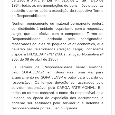
de 1988 e o Art. 94 Lei nº 4.320, de 17 de março de
1964, todas as movimentações de bens móveis apenas
poderão ocorrer após a expedição do respectivo Termo
de Responsabilidade.
Nenhum equipamento ou material permanente poderá
ser distribuído à unidade requisitante sem a respectiva
carga, que se efetiva com o competente Termo de
Responsabilidade, assinado pelo consignatário,
ressalvados aqueles de pequeno valor econômico, que
deverão ser relacionados (relação carga), consoante
dispõe a I.N./SEDAP nº142/83. (Instrução Normativa nº
205, de 08 de abril de 1988)
Os Termos de Responsabilidade serão emitidos,
pelo SGPAT/ENSP, em duas vias, uma via para
arquivamento no SGPAT/ENSP e outra para guarda do
responsável. Os termos deverão ser assinados pelo
servidor responsável pela CARGA PATRIMONIAL. Em
todos os termos constará o nome do responsável pela
unidade na época de expedição dos documentos, e
poderão ser assinados pelo servidor que detenha a
responsabilidade por seu uso ou guarda.