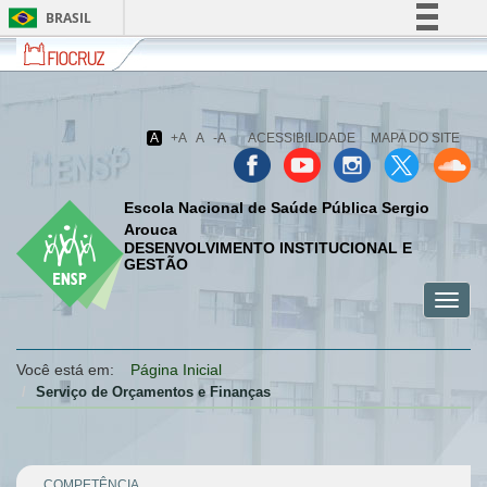
BRASIL
Fiocruz
Fale
Simplifique!
com
Comunica BR
a
Fiocruz
Participe
A
+A
A
-A
ACESSIBILIDADE
MAPA DO SITE
Acesso à informação
Legislação
Escola Nacional de Saúde Pública Sergio
Canais
Arouca
DESENVOLVIMENTO INSTITUCIONAL E
GESTÃO
Toggl
menu
menu
menu
navig
celular
celular
celular
Você está em:
Página Inicial
Serviço de Orçamentos e Finanças
COMPETÊNCIA