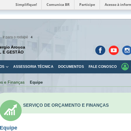
Simplifique!
Comunica BR
Participe
Acesso à infor
Ir para o rodapé
4
ergio Arouca
L E GESTÃO
OS
ASSESSORIA TÉCNICA
DOCUMENTOS
FALE CONOSCO
os e Finanças
Equipe
SERVIÇO DE ORÇAMENTO E FINANÇAS
Equipe