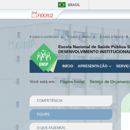
BRASIL
Fiocruz
Fale
com
a
Fiocruz
Ir para o conteúdo
Ir para o menu
Ir para a busca
1
2
3
Escola Nacional de Saúde Pública S
DESENVOLVIMENTO INSTITUCIONA
INÍCIO
APRESENTAÇÃO
SERVIÇ
Você está em:
Página Inicial
Serviço de Orçament
COMPETÊNCIA
EQUIPE
O QUE FAZEMOS