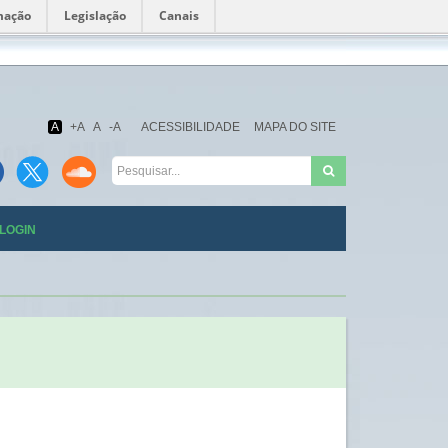
mação
Legislação
Canais
Fundação
Oswaldo
Cruz
A
+A
A
-A
ACESSIBILIDADE
MAPA DO SITE
LOGIN