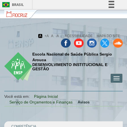
BRASIL
Fiocruz
Fale
Simplifique!
com
Comunica BR
a
Fiocruz
Participe
A
+A
A
-A
ACESSIBILIDADE
MAPA DO SITE
Acesso à informação
Legislação
Escola Nacional de Saúde Pública Sergio
Canais
Arouca
DESENVOLVIMENTO INSTITUCIONAL E
GESTÃO
Toggl
menu
menu
menu
navig
celular
celular
celular
Você está em:
Página Inicial
Serviço de Orçamentos e Finanças
Avisos
COMPETÊNCIA