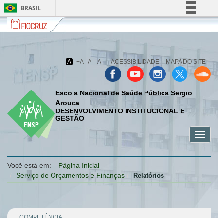
BRASIL
Fiocruz
Fale
Simplifique!
com
Comunica BR
a
Fiocruz
Participe
A
+A
A
-A
ACESSIBILIDADE
MAPA DO SITE
Acesso à informação
Legislação
Escola Nacional de Saúde Pública Sergio
Canais
Arouca
DESENVOLVIMENTO INSTITUCIONAL E
GESTÃO
Toggl
menu
menu
menu
navig
celular
celular
celular
Você está em:
Página Inicial
Serviço de Orçamentos e Finanças
Relatórios
COMPETÊNCIA