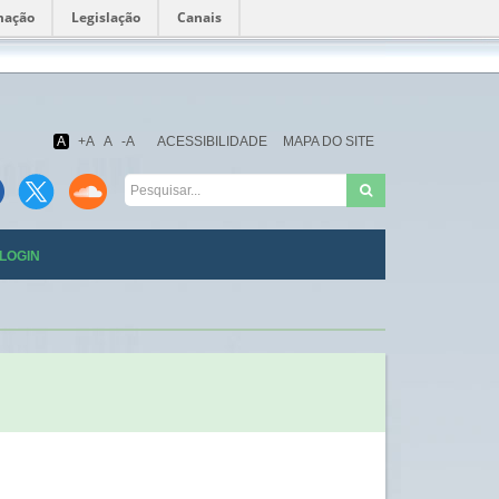
mação
Legislação
Canais
Fundação
Oswaldo
Cruz
A
+A
A
-A
ACESSIBILIDADE
MAPA DO SITE
LOGIN