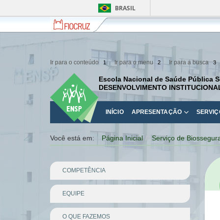
BRASIL
Fiocruz
Fale
com
a
Fiocruz
Ir para o conteúdo
Ir para o menu
Ir para a busca
1
2
3
Escola Nacional de Saúde Pública S
DESENVOLVIMENTO INSTITUCIONA
INÍCIO
APRESENTAÇÃO
SERVIÇ
Você está em:
Página Inicial
Serviço de Biossegur
COMPETÊNCIA
EQUIPE
O QUE FAZEMOS