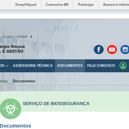
Simplifique!
Comunica BR
Participe
Acesso à infor
Ir para o rodapé
4
ergio Arouca
L E GESTÃO
OS
ASSESSORIA TÉCNICA
DOCUMENTOS
FALE CONOSCO
ança
Documentos
SERVIÇO DE BIOSSEGURANÇA
Documentos