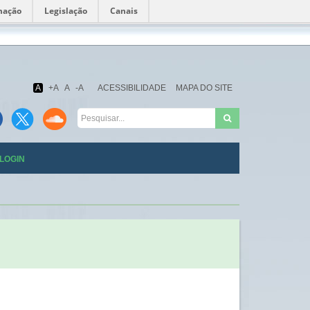
mação
Legislação
Canais
Fundação
Oswaldo
Cruz
A
+A
A
-A
ACESSIBILIDADE
MAPA DO SITE
LOGIN