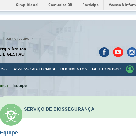
Simplifique!
Comunica BR
Participe
Acesso à infor
Ir para o rodapé
4
ergio Arouca
L E GESTÃO
OS
ASSESSORIA TÉCNICA
DOCUMENTOS
FALE CONOSCO
ança
Equipe
SERVIÇO DE BIOSSEGURANÇA
Equipe