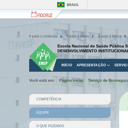
BRASIL
Fiocruz
Fale
com
a
Fiocruz
Ir para o conteúdo
Ir para o menu
Ir para a busca
1
2
3
Escola Nacional de Saúde Pública S
DESENVOLVIMENTO INSTITUCIONA
INÍCIO
APRESENTAÇÃO
SERVIÇ
Você está em:
Página Inicial
Serviço de Biossegur
COMPETÊNCIA
EQUIPE
O QUE FAZEMOS